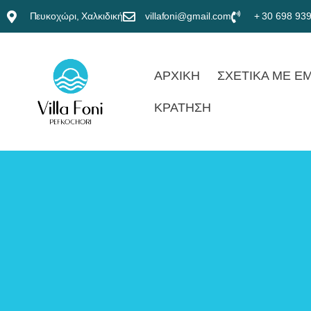
Πευκοχώρι, Χαλκιδική
villafoni@gmail.com
+ 30 698 93
ΑΡΧΙΚΗ
ΣΧΕΤΙΚΑ ΜΕ Ε
ΚΡΆΤΗΣΗ